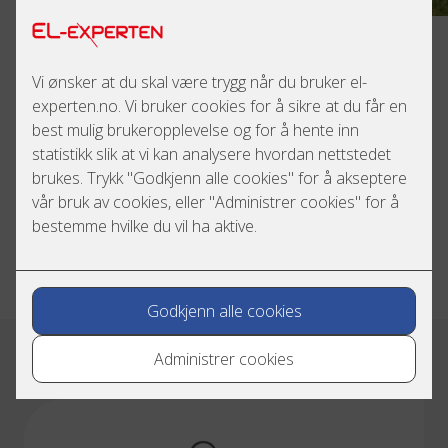
Det er byggets eier som plikter å ha en avtalefestet årlig
kontroll av brannalarmanlegget. Det stilles krav til at
denne skal utføres av et godkjent foretak. Vi har
sertifisert personell iht. FG-750, og har
selskapssertifiseringen FG-760.
Serviceavtale
Vi leverer, monterer, drifter og kontrollerer alle type
brannanlegg. Vår serviceavtale inneholder kartlegging,
gjennomføring og rapport.