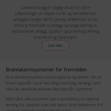
Landbruksbygg er daglig utsatt for store
påkjenninger av miljøet rundt, og det elektriske
anlegget trenger derfor jevnlig vedlikehold. Vi har
erfaring med både nyanlegg og oppgradering av
eksisterende anlegg, og tilbyr også termografering,
el-kontroll og reparasjon.
Les mer
Brannalarmsystemer for fremtiden
Et brannalarmsystem skal beskytte liv og verdier når en
brann oppstår. Da er det viktig med tidlig varsling, samt
sikre at uønskede alarmer ikke oppstår i systemet.
Med våre ulike systemer kan vi skreddersy en optimal
løsning for objektet som skal sikres. Med detektorer fra
verdens ledende produsent tilpasses