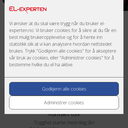
Våre tjenester
LÅS-EXPERTEN leverer komplette løsninger innen lås og
sikkerhet. Vi hjelper deg med alt fra montering og service
av låser, beslag og sylindre til nøkkelarbeid,
dørautomatikk og reparasjoner. Enten du trenger en
trygg oppgradering av eksisterende systemer, sikring av
eiendom eller profesjonell bistand i prosjekter, sørger vi
for kvalitet og pålitelighet – til konkurransedyktige priser.
Kontakt oss
Trygghet starter med riktig lås!