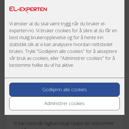
Boliginstallasjoner
Om du skal pusse opp eller bygge nytt, krever
dette både tid og energi. Men, mye er gjort med
god planlegging. Vi hjelper deg.
Internkontroll
Vi kan med vår fagkunnskap hjelpe din virksomhet