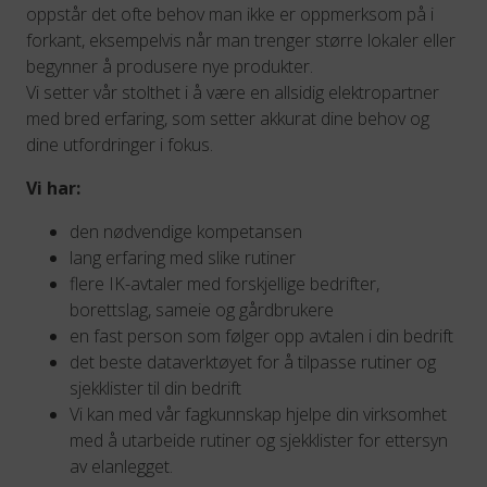
oppstår det ofte behov man ikke er oppmerksom på i
forkant, eksempelvis når man trenger større lokaler eller
begynner å produsere nye produkter.
Vi setter vår stolthet i å være en allsidig elektropartner
med bred erfaring, som setter akkurat dine behov og
dine utfordringer i fokus.
Vi har:
den nødvendige kompetansen
lang erfaring med slike rutiner
flere IK-avtaler med forskjellige bedrifter,
borettslag, sameie og gårdbrukere
en fast person som følger opp avtalen i din bedrift
det beste dataverktøyet for å tilpasse rutiner og
sjekklister til din bedrift
Vi kan med vår fagkunnskap hjelpe din virksomhet
med å utarbeide rutiner og sjekklister for ettersyn
av elanlegget.