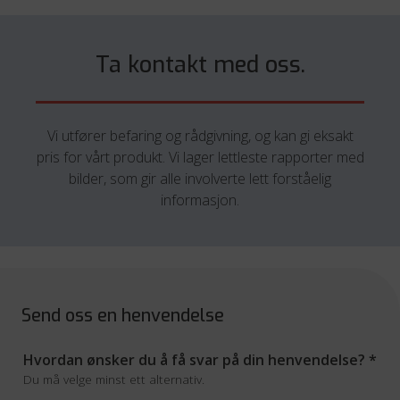
Ta kontakt med oss.
Vi utfører befaring og rådgivning, og kan gi eksakt
pris for vårt produkt. Vi lager lettleste rapporter med
bilder, som gir alle involverte lett forståelig
informasjon.
Send oss en henvendelse
Hvordan ønsker du å få svar på din henvendelse?
*
Du må velge minst ett alternativ.