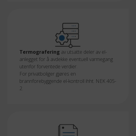
Termografering
av utsatte deler av el-
anlegget for å avdekke eventuell varmegang
utenfor forventede verdier.
For privatboliger gjøres en
brannforebyggende el-kontroll ihht. NEK 405-
2.