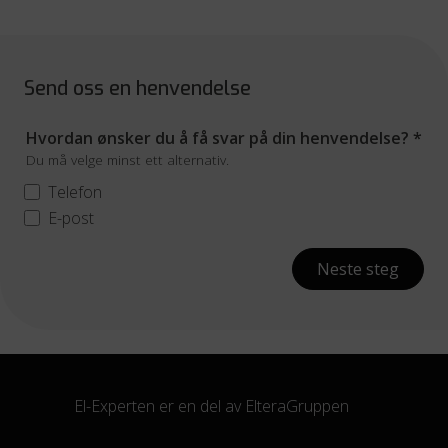
Send oss en henvendelse
Hvordan ønsker du å få svar på din henvendelse?
*
Du må velge minst ett alternativ.
Telefon
E-post
Neste steg
El-Experten er en del av
ElteraGruppen