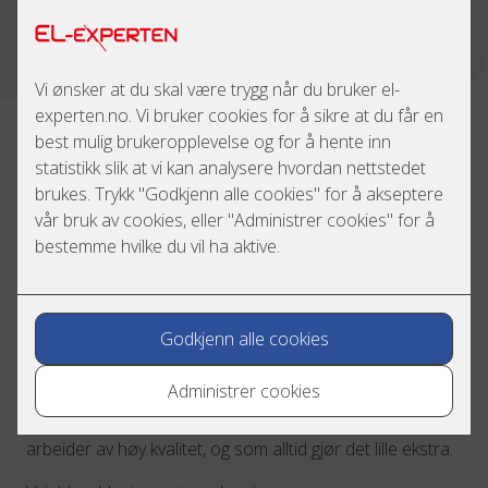
Les mer om internkontroll
En faglig sterk elektropartner som kjenner
deg
Når du har en serviceavtale med oss blir du en prioritert
kunde, og en kunde vi allerede kjenner og har satt oss
inn i. Vi vet fra før hvilke utfordringer du har i det daglige,
noe som gjør oss bedre rustet til å finne raske, gode og
kostnadseffektive løsninger.
Siden vi kjenner både bedriften og bransjen din så godt,
kan vi også komme med fornuftige anbefalinger og
hjelpe deg med både drift og vedlikehold. Målet er å
være en partner du kan stole på, som leverer elektro-
arbeider av høy kvalitet, og som alltid gjør det lille ekstra.