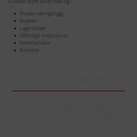
Vi jobber blant annet med og i:
Private næringsbygg
Butikker
Lagerlokaler
Offentlige institusjoner
Svømmehaller
Kontorer
Ta kontakt med oss.
Vi utfører befaring og rådgivning, og kan gi eksakt
pris for vårt produkt. Vi lager lettleste rapporter med
bilder, som gir alle involverte lett forståelig
informasjon.